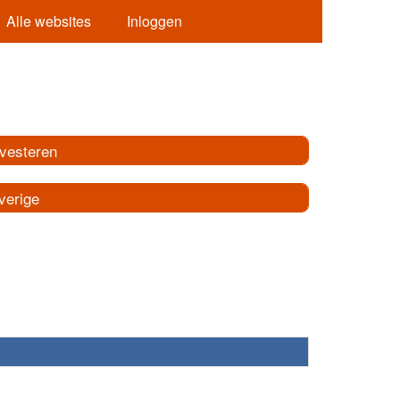
Alle websites
Inloggen
nvesteren
verige