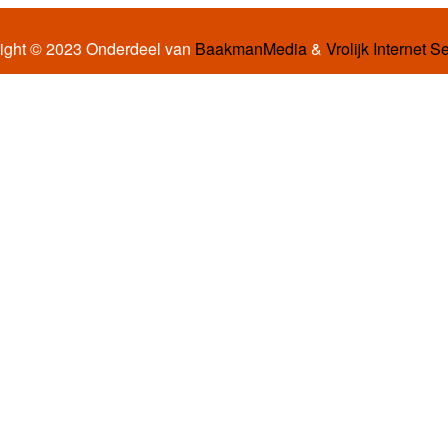
ight © 2023 Onderdeel van
BaakmanMedia
&
Vrolijk Internet S