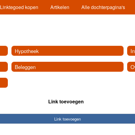
Linktegoed kopen
Artikelen
Alle dochterpagina's
Hypotheek
I
Beleggen
O
Link toevoegen
Link toevoegen